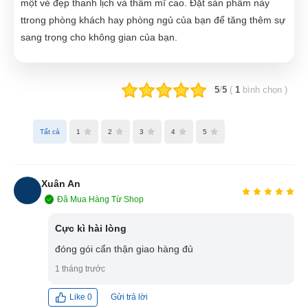
một vẻ đẹp thanh lịch và thẩm mĩ cao. Đặt sản phẩm này
ttrong phòng khách hay phòng ngủ của bạn để tăng thêm sự
sang trọng cho không gian của bạn.
5
/
5
(
1
bình chọn
)
Tất cả
1
2
3
4
5
Xuân An
Đã Mua Hàng Từ Shop
XA
Cực kì hài lòng
đóng gói cẩn thận giao hàng đủ
1 tháng trước
Gửi trả lời
Like
0