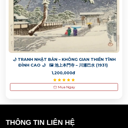
Tranh đá đồng hồ chim hoạ mi
1,200,000đ
Tranh đá đồng hồ chim hoạ mi
1,200,000đ
🌙 TRANH NHẬT BẢN – KHÔNG GIAN THIỀN TĨNH
ĐỈNH CAO 🌙 🖼️ 池上本門寺 – 川瀬巴水 (1931)
1,200,000đ
Mua Ngay
THÔNG TIN LIÊN HỆ