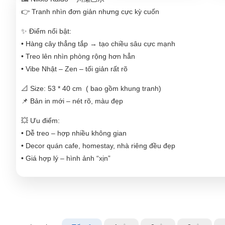
👉 Tranh nhìn đơn giản nhưng cực kỳ cuốn
✨ Điểm nổi bật:
• Hàng cây thẳng tắp → tạo chiều sâu cực mạnh
• Treo lên nhìn phòng rộng hơn hẳn
• Vibe Nhật – Zen – tối giản rất rõ
📐 Size: 53 * 40 cm ( bao gồm khung tranh)
📌 Bản in mới – nét rõ, màu đẹp
💥 Ưu điểm:
• Dễ treo – hợp nhiều không gian
• Decor quán cafe, homestay, nhà riêng đều đẹp
• Giá hợp lý – hình ảnh “xịn”