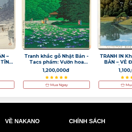
hật Bản -
TRANH IN KhẮC GỖ NHẬT
Tranh 
ườn hoa
BẢN – VẺ ĐẸP CỦA SỰ
Bản - 
川瀬巴水
CÂN BẰNG & TĨNH LẶNG
bình min
0đ
1,100,000đ
1
y
Mua Ngay
VỀ NAKANO
CHÍNH SÁCH