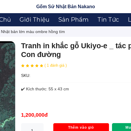
Gốm Sứ Nhật Bản Nakano
 Chủ
Giới Thiệu
Sản Phẩm
Tin Tức
L
i Nhật bản lớn màu ombre hồng tím
Tranh in khắc gỗ Ukiyo-e _ tác
Con đường
( 1 đánh giá )
SKU:
✔️ Kích thước: 55 x 43 cm
1,200,000đ
Thêm vào giỏ
Mu