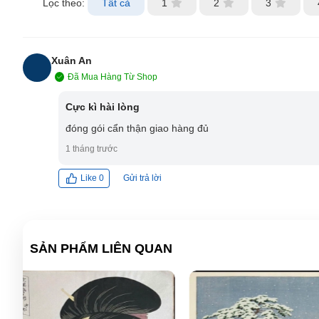
Lọc theo:
Tất cả
1
2
3
Xuân An
Đã Mua Hàng Từ Shop
XA
Cực kì hài lòng
đóng gói cẩn thận giao hàng đủ
1 tháng trước
Gửi trả lời
Like
0
SẢN PHẨM LIÊN QUAN