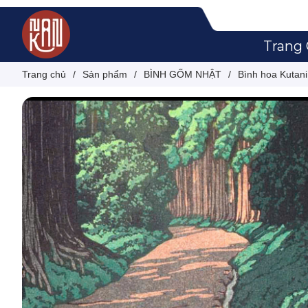
Trang
Trang chủ
/
Sản phẩm
/
BÌNH GỐM NHẬT
/
Bình hoa Kutan