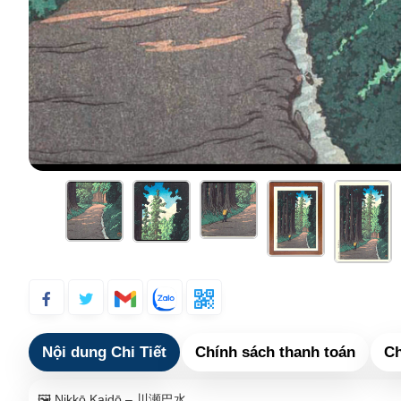
Nội dung Chi Tiết
Chính sách thanh toán
Ch
🖼️ Nikkō Kaidō – 川瀬巴水