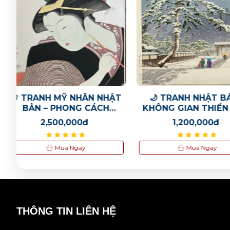
ẬT
🌙 TRANH NHẬT BẢN –
Tranh khắc gỗ N
KHÔNG GIAN THIỀN TĨNH
Tacs phẩm: V
ĐỈNH CAO 🌙 🖼️ 池上本門寺
diên vĩ 
1,200,000đ
1,200,00
– 川瀬巴水 (1931)
Mua Ngay
Mua Nga
THÔNG TIN LIÊN HỆ