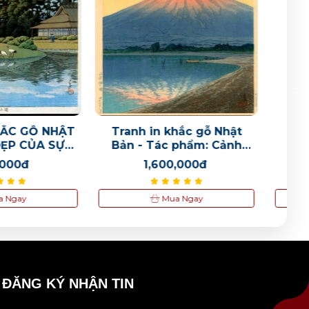
in khắc gỗ Nhật
Tranh in khắc gỗ Nhật
T
Tác phẩm: Cảnh
Bản - Tác phẩm: Bến
h trên núi Phú Sĩ
thuyền Handa
,600,000đ
1,200,000đ
Mua Ngay
Mua Ngay
ĐĂNG KÝ NHẬN TIN