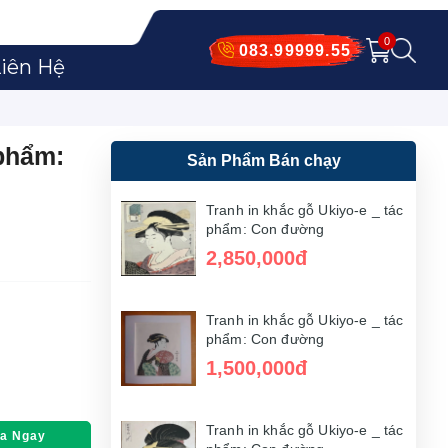
0
083.99999.55
iên Hệ
 phẩm:
Sản Phẩm Bán chạy
Tranh in khắc gỗ Ukiyo-e _ tác
phẩm: Con đường
2,850,000đ
Tranh in khắc gỗ Ukiyo-e _ tác
phẩm: Con đường
1,500,000đ
Tranh in khắc gỗ Ukiyo-e _ tác
a Ngay