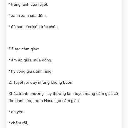
* trắng lạnh của tuyết,
* xanh xám của đêm,
* đỏ son của kiến trúc chùa
Để tạo cảm giác:
* ấm áp giữa mùa đông,
* hy vọng giữa tĩnh lặng.
2. Tuyết rơi dày nhưng không buồn
Khác tranh phương Tây thường làm tuyết mang cảm giác cô
đơn lạnh lẽo, tranh Hasui tạo cảm giác:
* an yên,
* chậm rãi,