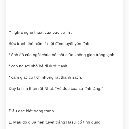
Ý nghĩa nghệ thuật của bức tranh :
Bức tranh thể hiện: * một đêm tuyết yên tĩnh,
* ánh đỏ của ngôi chùa nổi bật giữa không gian trắng lạnh,
* con người nhỏ bé đi dưới tuyết,
* cảm giác cô tịch nhưng rất thanh sạch.
Đây là tinh thần rất Nhật: “Vẻ đẹp của sự tĩnh lặng.”
Điều đặc biệt trong tranh
1. Màu đỏ giữa nền tuyết trắng Hasui cố tình dùng: