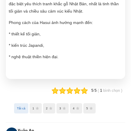
đặc biệt yêu thích tranh khắc gỗ Nhật Bản, nhất là tinh thần
tối giản và chiều sâu cảm xúc kiểu Nhật.
Phong cách của Hasui ảnh hưởng mạnh đến:
* thiết kế tối giản,
* kiến trúc Japandi,
* nghệ thuật thiền hiện đại.
5
/
5
(
1
bình chọn
)
Tất cả
1
2
3
4
5
Xuân An