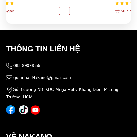
Tranh in khắc gỗ Nhật bản - Tác phẩm: Cảnh
chùa trong tuyết
Mua Ngay
1,200,000đ
THÔNG TIN LIÊN HỆ
083.99999.55
gomnhat.Nakano@gmail.com
Số 8 đường N8, KDC Mega Ruby Khang Điền, P. Long
Trường, HCM
VỀ NAKANO