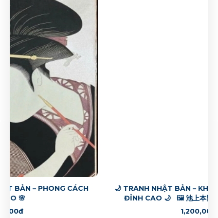
1,200,000đ
Tranh in khắc gỗ Nhật bản - Tác phẩm: Cảnh
chùa trong tuyết
1,200,000đ
Tranh in khắc gỗ Nhật bản - Tác phẩm: Cảnh
chùa trong tuyết
1,100,000đ
Tranh in khắc gỗ Nhật bản - Tác phẩm: Cảnh
chùa trong tuyết
1,600,000đ
Tranh in khắc gỗ Nhật bản - Tác phẩm: Cảnh
chùa trong tuyết
🌙 TRANH NHẬT BẢN – KHÔNG GIAN THIỀN TĨNH
1,200,000đ
ĐỈNH CAO 🌙 🖼️ 池上本門寺 – 川瀬巴水 (1931)
1,200,000đ