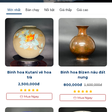
Mới nhất
Bán chạy
Nổi bật
Giá thấp
Giá cao
Bình hoa Kutani vẽ hoa
Bình hoa Bizen nâu đất
trà
nung
2,500,000đ
800,000đ
1,600,000đ
Mua Ngay
Mua Ngay