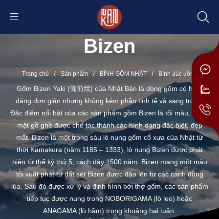
Bizen
/
/
/
Trang chủ
Sản phẩm
BÌNH GỐM NHẬT
Bình đúc đồng
Gốm Bizen Yaki (備前焼) của Nhật Bản là dòng gốm có hình
dáng đơn giản nhưng không kém phần tinh tế và sang trọng.
Đặc điểm nổi bật của các sản phẩm gồm Bizen là tối màu, có bề
mặt gồ ghề được chế tác thành các hình dạng đặc biệt, đẹp
mắt. Bizen là một trong sáu lò nung gốm cổ xưa của Nhật từ
thời Kamakura (năm 1185 – 1333), lò nung Bizen được phát
hiện từ thế kỷ thứ 5, cách đây 1500 năm. Bizen mang một màu
tối xuất phát từ đất sét Bizen được đào lên từ các cánh đồng
lúa. Sau đó được xử lý và định hình bởi thợ gốm, các sản phẩm
tiếp tục được nung trong NOBORIGAMA (lò leo) hoặc
ANAGAMA (lò hầm) trong khoảng hai tuần.