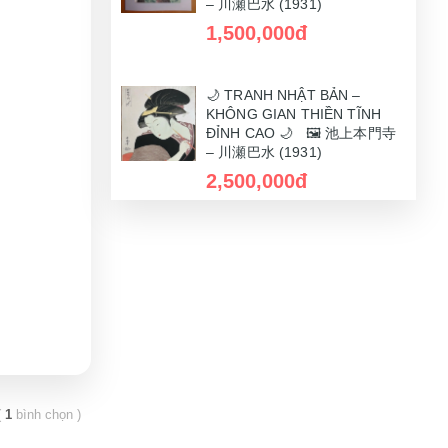
– 川瀬巴水 (1931)
1,500,000đ
🌙 TRANH NHẬT BẢN –
KHÔNG GIAN THIỀN TĨNH
ĐỈNH CAO 🌙 🖼️ 池上本門寺
🌙 TRANH NHẬT BẢN –
– 川瀬巴水 (1931)
KHÔNG GIAN THIỀN TĨNH
ĐỈNH CAO 🌙 🖼️ 池上本門寺
1,100,000đ
– 川瀬巴水 (1931)
2,500,000đ
🌙 TRANH NHẬT BẢN –
KHÔNG GIAN THIỀN TĨNH
ĐỈNH CAO 🌙 🖼️ 池上本門寺
🌙 TRANH NHẬT BẢN –
– 川瀬巴水 (1931)
KHÔNG GIAN THIỀN TĨNH
ĐỈNH CAO 🌙 🖼️ 池上本門寺
1,600,000đ
– 川瀬巴水 (1931)
1,200,000đ
🌙 TRANH NHẬT BẢN –
KHÔNG GIAN THIỀN TĨNH
ĐỈNH CAO 🌙 🖼️ 池上本門寺
🌙 TRANH NHẬT BẢN –
– 川瀬巴水 (1931)
KHÔNG GIAN THIỀN TĨNH
(
1
bình chọn
)
ĐỈNH CAO 🌙 🖼️ 池上本門寺
1,200,000đ
– 川瀬巴水 (1931)