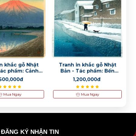
1,200,000đ
🌙 TRANH NHẬT BẢN –
KHÔNG GIAN THIỀN TĨNH
ĐỈNH CAO 🌙 🖼️ 池上本門寺
– 川瀬巴水 (1931)
1,200,000đ
in khắc gỗ Nhật
Tranh in khắc gỗ Nhật
T
Tác phẩm: Cảnh
Bản - Tác phẩm: Bến
🌙 TRANH NHẬT BẢN –
h trên núi Phú Sĩ
thuyền Handa
KHÔNG GIAN THIỀN TĨNH
,600,000đ
1,200,000đ
ĐỈNH CAO 🌙 🖼️ 池上本門寺
– 川瀬巴水 (1931)
Mua Ngay
Mua Ngay
1,200,000đ
ĐĂNG KÝ NHẬN TIN