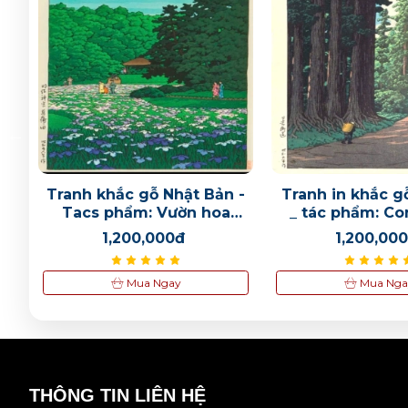
ẬT
Tranh khắc gỗ Nhật Bản -
Tranh in khắc g
Tacs phẩm: Vườn hoa
_ tác phẩm: C
diên vĩ 川瀬巴水
1,200,000đ
1,200,00
Mua Ngay
Mua Nga
THÔNG TIN LIÊN HỆ