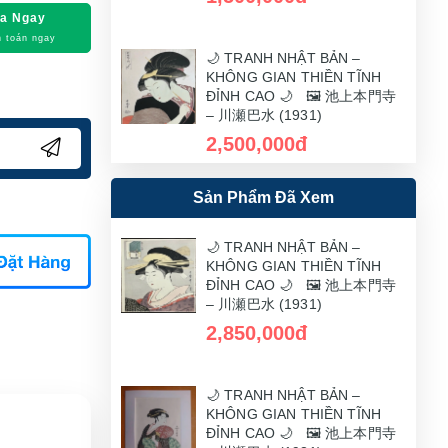
a Ngay
 toán ngay
🌙 TRANH NHẬT BẢN –
KHÔNG GIAN THIỀN TĨNH
ĐỈNH CAO 🌙 🖼️ 池上本門寺
– 川瀬巴水 (1931)
2,500,000đ
Sản Phẩm Đã Xem
🌙 TRANH NHẬT BẢN –
KHÔNG GIAN THIỀN TĨNH
ĐỈNH CAO 🌙 🖼️ 池上本門寺
🌙 TRANH NHẬT BẢN –
– 川瀬巴水 (1931)
KHÔNG GIAN THIỀN TĨNH
ĐỈNH CAO 🌙 🖼️ 池上本門寺
1,200,000đ
– 川瀬巴水 (1931)
2,850,000đ
🌙 TRANH NHẬT BẢN –
KHÔNG GIAN THIỀN TĨNH
ĐỈNH CAO 🌙 🖼️ 池上本門寺
🌙 TRANH NHẬT BẢN –
– 川瀬巴水 (1931)
KHÔNG GIAN THIỀN TĨNH
ĐỈNH CAO 🌙 🖼️ 池上本門寺
1,200,000đ