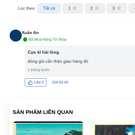
Lọc theo:
Tất cả
1
2
3
Xuân An
Đã Mua Hàng Từ Shop
XA
Cực kì hài lòng
đóng gói cẩn thận giao hàng đủ
1 tháng trước
Gửi trả lời
Like
0
SẢN PHẨM LIÊN QUAN