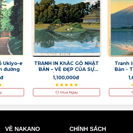
ỗ Ukiyo-e
TRANH IN KhẮC GỖ NHẬT
Tranh 
on đường
BẢN – VẺ ĐẸP CỦA SỰ
Bản - 
CÂN BẰNG & TĨNH LẶNG
bình min
0đ
1,100,000đ
1
y
Mua Ngay
VỀ NAKANO
CHÍNH SÁCH