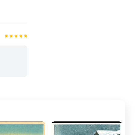
1,200,000đ
🌙 TRANH NHẬT BẢN –
KHÔNG GIAN THIỀN TĨNH
ĐỈNH CAO 🌙 🖼️ 池上本門寺
🌙 TRANH NHẬT BẢN –
– 川瀬巴水 (1931)
KHÔNG GIAN THIỀN TĨNH
ĐỈNH CAO 🌙 🖼️ 池上本門寺
1,200,000đ
– 川瀬巴水 (1931)
1,100,000đ
🌙 TRANH NHẬT BẢN –
KHÔNG GIAN THIỀN TĨNH
ĐỈNH CAO 🌙 🖼️ 池上本門寺
🌙 TRANH NHẬT BẢN –
– 川瀬巴水 (1931)
KHÔNG GIAN THIỀN TĨNH
ĐỈNH CAO 🌙 🖼️ 池上本門寺
1,200,000đ
– 川瀬巴水 (1931)
1,600,000đ
🌙 TRANH NHẬT BẢN –
KHÔNG GIAN THIỀN TĨNH
ĐỈNH CAO 🌙 🖼️ 池上本門寺
– 川瀬巴水 (1931)