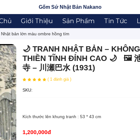
Gốm Sứ Nhật Bản Nakano
 Chủ
Giới Thiệu
Sản Phẩm
Tin Tức
L
i Nhật bản lớn màu ombre hồng tím
🌙 TRANH NHẬT BẢN – KHÔNG
THIỀN TĨNH ĐỈNH CAO 🌙 🖼
寺 – 川瀬巴水 (1931)
( 1 đánh giá )
SKU:
Kích thước lên khung tranh : 53 * 43 cm
1,200,000đ