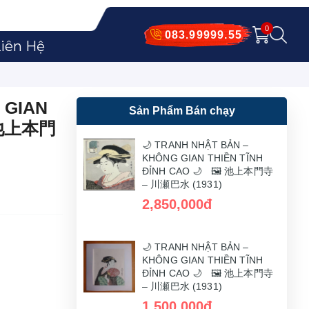
0
083.99999.55
iên Hệ
 GIAN
Sản Phẩm Bán chạy
️ 池上本門
🌙 TRANH NHẬT BẢN –
KHÔNG GIAN THIỀN TĨNH
ĐỈNH CAO 🌙 🖼️ 池上本門寺
– 川瀬巴水 (1931)
2,850,000đ
🌙 TRANH NHẬT BẢN –
KHÔNG GIAN THIỀN TĨNH
ĐỈNH CAO 🌙 🖼️ 池上本門寺
– 川瀬巴水 (1931)
1,500,000đ