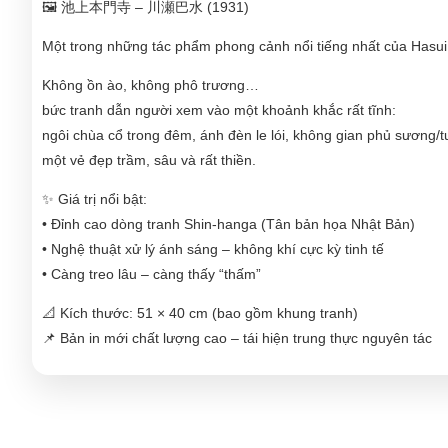
🖼️ 池上本門寺 – 川瀬巴水 (1931)
Một trong những tác phẩm phong cảnh nổi tiếng nhất của Hasui 
Không ồn ào, không phô trương…
bức tranh dẫn người xem vào một khoảnh khắc rất tĩnh:
ngôi chùa cổ trong đêm, ánh đèn le lói, không gian phủ sương/
một vẻ đẹp trầm, sâu và rất thiền.
✨ Giá trị nổi bật:
• Đỉnh cao dòng tranh Shin-hanga (Tân bản họa Nhật Bản)
• Nghệ thuật xử lý ánh sáng – không khí cực kỳ tinh tế
• Càng treo lâu – càng thấy “thấm”
📐 Kích thước: 51 × 40 cm (bao gồm khung tranh)
📌 Bản in mới chất lượng cao – tái hiện trung thực nguyên tác