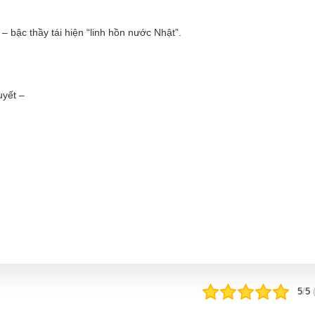
– bậc thầy tái hiện “linh hồn nước Nhật”.
tuyết –
5
/
5