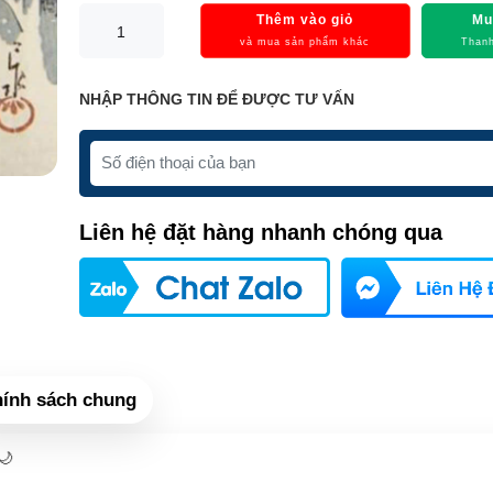
Thêm vào giỏ
Mu
và mua sản phẩm khác
Thanh
NHẬP THÔNG TIN ĐỂ ĐƯỢC TƯ VẤN
Liên hệ đặt hàng nhanh chóng qua
ính sách chung
 🌙