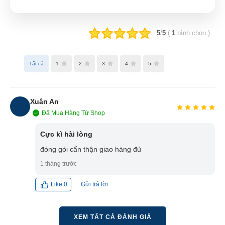
5
/
5
(
1
bình chọn
)
Tất cả
1
2
3
4
5
Xuân An
Đã Mua Hàng Từ Shop
XA
Cực kì hài lòng
đóng gói cẩn thận giao hàng đủ
1 tháng trước
Gửi trả lời
Like
0
XEM TẤT CẢ ĐÁNH GIÁ