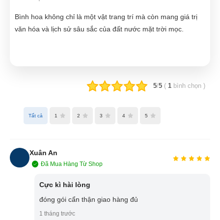
Bình hoa không chỉ là một vật trang trí mà còn mang giá trị
văn hóa và lịch sử sâu sắc của đất nước mặt trời mọc.
5
/
5
(
1
bình chọn
)
Tất cả
1
2
3
4
5
Xuân An
Đã Mua Hàng Từ Shop
XA
Cực kì hài lòng
đóng gói cẩn thận giao hàng đủ
1 tháng trước