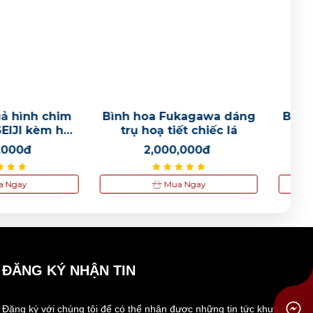
1,500,000đ
a Fukagawa dáng
Bình hoa Fukagawa Nhật
ạ tiết chiếc lá
bản vẽ hoa mẫu đơn
,000,000đ
2,000,000đ
Mua Ngay
Mua Ngay
ĐĂNG KÝ NHẬN TIN
Đăng ký với chúng tôi để có thể nhận được những tin tức khuyến