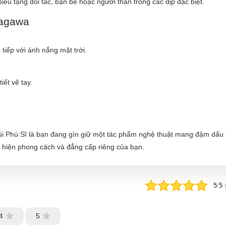
iếu tặng đối tác, bạn bè hoặc người thân trong các dịp đặc biệt.
kagawa
tiếp với ánh nắng mặt trời.
ết vẽ tay.
i Phú Sĩ là bạn đang gìn giữ một tác phẩm nghệ thuật mang đậm dấu
 hiện phong cách và đẳng cấp riêng của bạn.
5
/
5
4
5