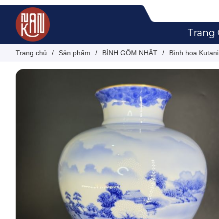
Trang
Trang chủ
/
Sản phẩm
/
BÌNH GỐM NHẬT
/
Bình hoa Kutan