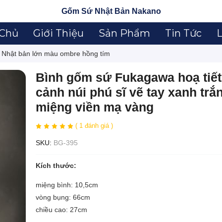
Gốm Sứ Nhật Bản Nakano
 Chủ
Giới Thiệu
Sản Phẩm
Tin Tức
L
i Nhật bản lớn màu ombre hồng tím
Bình gốm sứ Fukagawa hoạ tiế
cảnh núi phú sĩ vẽ tay xanh trắ
miệng viền mạ vàng
( 1 đánh giá )
SKU:
BG-395
Kích thước:
miệng bình: 10,5cm
vòng bụng: 66cm
chiều cao: 27cm