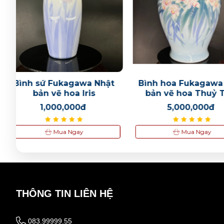
t
Bình hoa Fukagawa Nhật
Bình hoa Fuka
bản vẽ hoa Thuỷ Tiên
hoa lan Irys ti
sang trọ
5,000,000đ
1,700,00
Mua Ngay
Mua Nga
THÔNG TIN LIÊN HỆ
083.99999.55