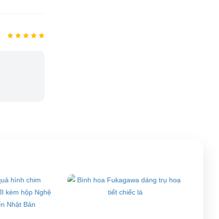
2,000,000đ
Bình gốm sứ Fukagawa hoạ
tiết phong cảnh núi phú sĩ vẽ
tay xanh trắng miệng viền mạ
vàng
2,000,000đ
Bình gốm sứ Fukagawa hoạ
tiết phong cảnh núi phú sĩ vẽ
tay xanh trắng miệng viền mạ
vàng
1,600,000đ
Bình gốm sứ Fukagawa hoạ
tiết phong cảnh núi phú sĩ vẽ
tay xanh trắng miệng viền mạ
vàng