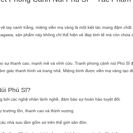
vẽ tay xanh trắng, miệng viền mạ vàng là một kiệt tác mang đậm chất
agawa, sản phẩm này không chỉ thể hiện vẻ đẹp tinh tế mà còn chứa đ
cho sự thanh cao, mạnh mẽ và vĩnh cửu. Tranh phong cảnh núi Phú Sĩ 
cảm giác thanh bình và trang nhã. Miệng bình được viền mạ vàng tạo 
úi Phú Sĩ?
ng bởi các nghệ nhân lành nghề, đảm bảo sự hoàn hảo tuyệt đối.
ự trường tồn, thanh cao và thịnh vượng.
ác nhà sưu tầm gốm sứ trên thế giới săn đón.