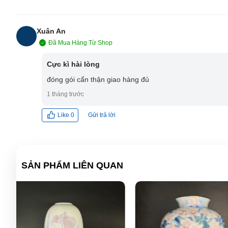
Xuân An
Đã Mua Hàng Từ Shop
XA
Cực kì hài lòng
đóng gói cẩn thận giao hàng đủ
1 tháng trước
Gửi trả lời
Like
0
SẢN PHẨM LIÊN QUAN