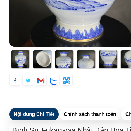
Nội dung Chi Tiết
Chính sách thanh toán
Ch
Bình Sứ Fukagawa Nhật Bản Họa T