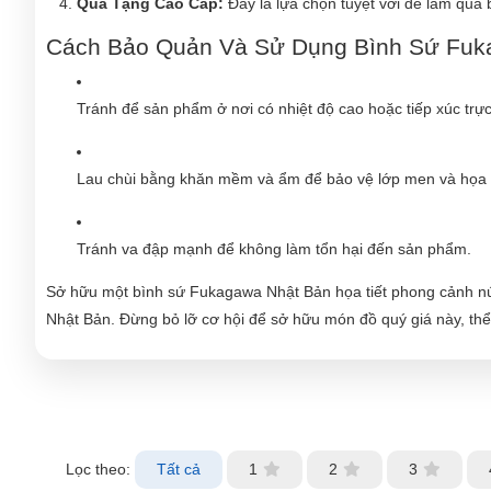
Quà Tặng Cao Cấp:
Đây là lựa chọn tuyệt vời để làm quà b
Cách Bảo Quản Và Sử Dụng Bình Sứ Fu
Tránh để sản phẩm ở nơi có nhiệt độ cao hoặc tiếp xúc trực 
Lau chùi bằng khăn mềm và ẩm để bảo vệ lớp men và họa ti
Tránh va đập mạnh để không làm tổn hại đến sản phẩm.
Sở hữu một bình sứ Fukagawa Nhật Bản họa tiết phong cảnh nú
Nhật Bản. Đừng bỏ lỡ cơ hội để sở hữu món đồ quý giá này, thể
Lọc theo:
Tất cả
1
2
3