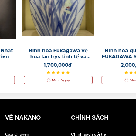
gawa vẽ
Bình hoa quả hình chim
Bình ho
nh tế và
FUKAGAWA SEIJI kèm hộp
trụ ho
ng
Nghệ thuật cổ điển Nhật
0đ
2,000,000đ
2
Bản
y
Mua Ngay
VỀ NAKANO
CHÍNH SÁCH
Câu Chuyện
Chính sách đổi trả