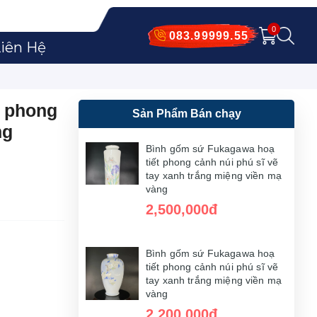
0
083.99999.55
iên Hệ
t phong
Sản Phẩm Bán chạy
ng
Bình gốm sứ Fukagawa hoạ
tiết phong cảnh núi phú sĩ vẽ
tay xanh trắng miệng viền mạ
vàng
2,500,000đ
Bình gốm sứ Fukagawa hoạ
tiết phong cảnh núi phú sĩ vẽ
tay xanh trắng miệng viền mạ
vàng
2,200,000đ