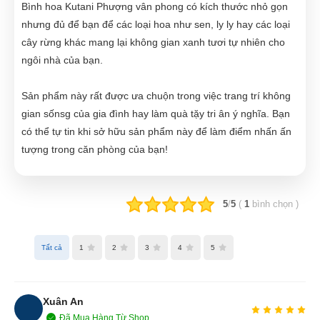
Bình hoa Kutani Phượng vân phong có kích thước nhỏ gọn
nhưng đủ để bạn để các loại hoa như sen, ly ly hay các loại
cây rừng khác mang lại không gian xanh tươi tự nhiên cho
ngôi nhà của bạn.
Sản phẩm này rất được ưa chuộn trong việc trang trí không
gian sốnsg của gia đình hay làm quà tặy tri ân ý nghĩa. Bạn
có thể tự tin khi sở hữu sản phẩm này để làm điểm nhấn ấn
tượng trong căn phòng của bạn!
5
/
5
(
1
bình chọn
)
Tất cả
1
2
3
4
5
Xuân An
Đã Mua Hàng Từ Shop