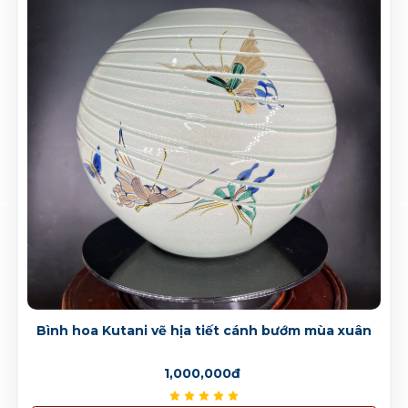
3,000,000đ
Bình hoa Kutani vẽ tay phượng vân phong
2,500,000đ
Bình hoa Kutani vẽ tay phượng vân phong
1,500,000đ
Bình hoa Kutani vẽ tay phượng vân phong
2,500,000đ
xuân
Bình Hoa Kutani Nhật Bản Màu Xanh Lục Vẽ Hoa
Lá Chim Muông – Sự Tinh Tế Và Thanh Lịch
2,500,000đ