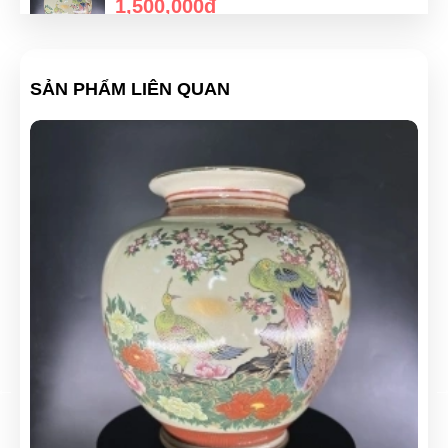
1,500,000đ
Bình hoa Kutani Toju Nhật bản triện vuông
SẢN PHẨM LIÊN QUAN
3,000,000đ
Bình hoa Kutani Toju Nhật bản triện vuông
2,500,000đ
Bình hoa Kutani Toju Nhật bản triện vuông
1,500,000đ
Bình hoa Kutani Toju Nhật bản triện vuông
2,500,000đ
Bình hoa Kutani Toju Nhật bản triện vuông