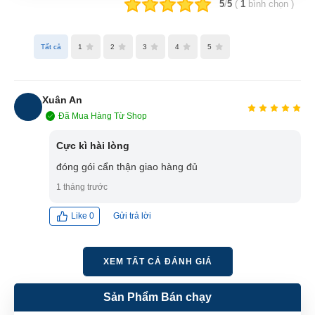
5
/
5
(
1
bình chọn
)
Tất cả
1
2
3
4
5
Xuân An
Đã Mua Hàng Từ Shop
XA
Cực kì hài lòng
đóng gói cẩn thận giao hàng đủ
1 tháng trước
Gửi trả lời
Like
0
XEM TẤT CẢ ĐÁNH GIÁ
Sản Phẩm Bán chạy