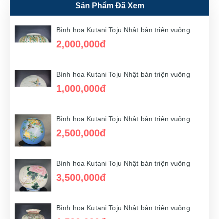
Sản Phẩm Đã Xem
Bình hoa Kutani Toju Nhật bản triện vuông
3,000,000đ
Bình hoa Kutani Toju Nhật bản triện vuông
2,000,000đ
Bình hoa Kutani Toju Nhật bản triện vuông
2,500,000đ
Bình hoa Kutani Toju Nhật bản triện vuông
1,000,000đ
Bình hoa Kutani Toju Nhật bản triện vuông
1,500,000đ
Bình hoa Kutani Toju Nhật bản triện vuông
2,500,000đ
Bình hoa Kutani Toju Nhật bản triện vuông
2,500,000đ
Bình hoa Kutani Toju Nhật bản triện vuông
3,500,000đ
Bình hoa Kutani Toju Nhật bản triện vuông
2,500,000đ
Bình hoa Kutani Toju Nhật bản triện vuông