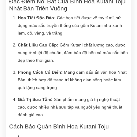
Đặc Điểm Nổi Bật Của Bình Hoa Kutani Toju
Nhật Bản Triện Vuông
Họa Tiết Độc Đáo:
Các họa tiết được vẽ tay tỉ mỉ, sử
dụng màu sắc truyền thống của gốm Kutani như xanh
lam, đỏ, vàng, và trắng.
Chất Liệu Cao Cấp:
Gốm Kutani chất lượng cao, được
nung ở nhiệt độ chuẩn, đảm bảo độ bền và màu sắc bền
đẹp theo thời gian.
Phong Cách Cổ Điển:
Mang đậm dấu ấn văn hóa Nhật
Bản, thích hợp để trang trí không gian sống hoặc làm
quà tặng sang trọng.
Giá Trị Sưu Tầm:
Sản phẩm mang giá trị nghệ thuật
cao, được nhiều nhà sưu tập và người yêu nghệ thuật
đánh giá cao.
Cách Bảo Quản Bình Hoa Kutani Toju