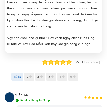
Bên cạnh việc dùng để cắm các loại hoa khác nhau, bạn có
thể sử dụng sản phẩm này để làm quà biếu cho người thân
trong các ngày lễ quan trọng. Bộ phận sản xuất đã kiểm tra
kỹ từ khâu thiết kế cho đến giai đoạn xuất xưởng, do dó bạn
có thể yên tâm khi mua hàng.
Vậy còn chần chờ gì nữa? Hãy xách ngay chiếc Bình Hoạ
Kutani Vẽ Tay Hoa Mẫu Đơn này vào giỏ hàng của bạn!
5
/
5
(
1
bình chọn
)
Tất cả
1
2
3
4
5
Xuân An
Đã Mua Hàng Từ Shop
XA