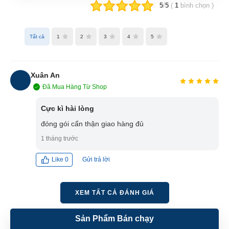
5
/
5
(
1
bình chọn
)
Tất cả
1
2
3
4
5
Xuân An
Đã Mua Hàng Từ Shop
XA
Cực kì hài lòng
đóng gói cẩn thận giao hàng đủ
1 tháng trước
Gửi trả lời
Like
0
XEM TẤT CẢ ĐÁNH GIÁ
Sản Phẩm Bán chạy