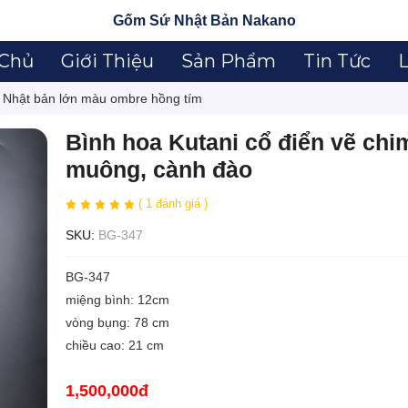
Gốm Sứ Nhật Bản Nakano
 Chủ
Giới Thiệu
Sản Phẩm
Tin Tức
L
i Nhật bản lớn màu ombre hồng tím
Bình hoa Kutani cổ điển vẽ chi
muông, cành đào
( 1 đánh giá )
SKU:
BG-347
BG-347
miệng bình: 12cm
vòng bụng: 78 cm
chiều cao: 21 cm
1,500,000đ