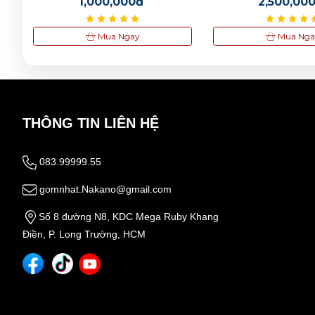
1,000,000đ
2,500,00
Và Thanh 
Mua Ngay
Mua Nga
THÔNG TIN LIÊN HỆ
083.99999.55
gomnhat.Nakano@gmail.com
Số 8 đường N8, KDC Mega Ruby Khang
Điền, P. Long Trường, HCM