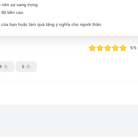
 nên sự sang trọng.
 độ bền cao.
 của bạn hoặc làm quà tặng ý nghĩa cho người thân.
5
/
5
4
5