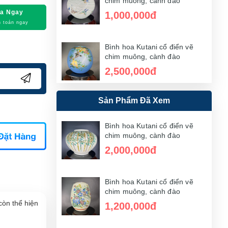
chim muông, cành đào
a Ngay
1,000,000đ
 toán ngay
Bình hoa Kutani cổ điển vẽ
chim muông, cành đào
2,500,000đ
Sản Phẩm Đã Xem
Bình hoa Kutani cổ điển vẽ
chim muông, cành đào
3,500,000đ
Bình hoa Kutani cổ điển vẽ
chim muông, cành đào
2,000,000đ
Bình hoa Kutani cổ điển vẽ
chim muông, cành đào
1,500,000đ
Bình hoa Kutani cổ điển vẽ
chim muông, cành đào
còn thể hiện
1,200,000đ
Bình hoa Kutani cổ điển vẽ
chim muông, cành đào