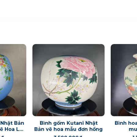
 Nhật Bản
Bình gốm Kutani Nhật
Bình ho
ẽ Hoa Lá
Bản vẽ hoa mẫu đơn hồng
mu
ự Tinh Tế