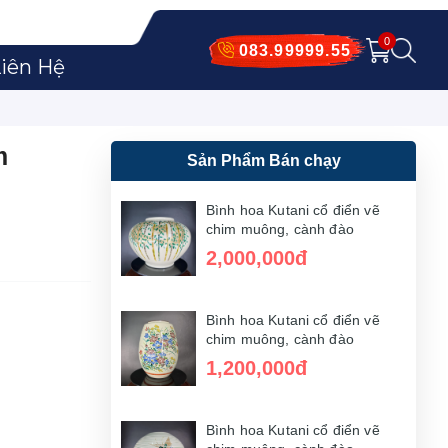
0
083.99999.55
iên Hệ
m
Sản Phẩm Bán chạy
Bình hoa Kutani cổ điển vẽ
chim muông, cành đào
2,000,000đ
Bình hoa Kutani cổ điển vẽ
chim muông, cành đào
1,200,000đ
Bình hoa Kutani cổ điển vẽ