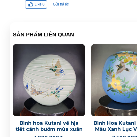
Gửi trả lời
Like
0
SẢN PHẨM LIÊN QUAN
ật
Bình hoa Kutani vẽ hịa
Bình Hoa Kutani
tiết cánh bướm mùa xuân
Màu Xanh Lục V
Chim Muông – S