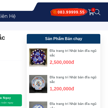
0
083.99999.55
iên Hệ
ắc
Sản Phẩm Bán chạy
Đĩa trang trí Nhật bản đĩa ngũ
sắc
2,500,000đ
Đĩa trang trí Nhật bản đĩa ngũ
sắc
1,200,000đ
a Ngay
 toán ngay
Đĩa trang trí Nhật bản đĩa ngũ