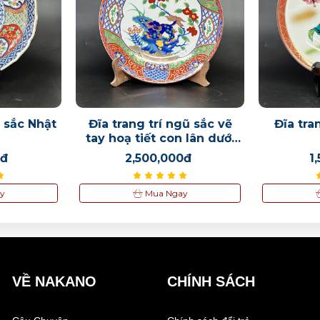
ũ sắc Nhật
Đĩa trang trí ngũ sắc vẽ
Đĩa tra
tay hoạ tiết con lân dưới
cành mận đỏ
0đ
2,500,000đ
1
y
Mua Ngay
VỀ NAKANO
CHÍNH SÁCH