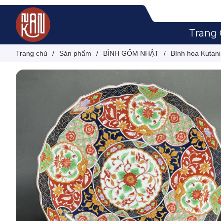
Trang
Trang chủ
/
Sản phẩm
/
BÌNH GỐM NHẬT
/
Bình hoa Kutan