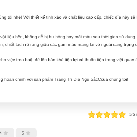
g tôi nhé! Với thiết kế tinh xảo và chất liệu cao cấp, chiếc đĩa này sẽ
vật liệu bền, không dễ bị hư hỏng hay mất màu sau thời gian sử dụng.
iện, chiết tách rõ ràng giữa các gam màu mang lại vẻ ngoài sang trọng 
việc treo hoặt để lên bàn khá tiện lợi và thuận tiện trong việt quan
g hoàn chỉnh với sản phẩm Trang Trí Đĩa Ngũ SắcCcủa chúng tôi!
5
/
5
4
5