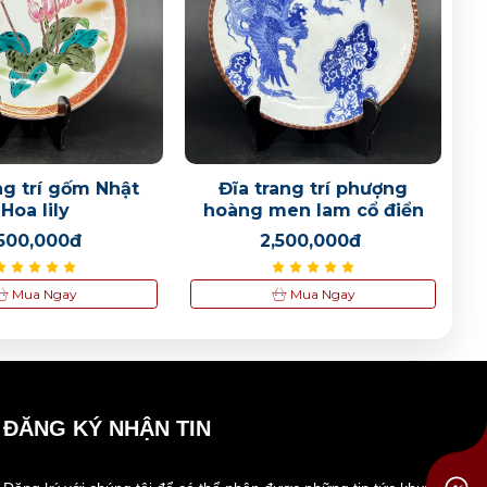
ng trí gốm Nhật
Đĩa trang trí phượng
Hoa lily
hoàng men lam cổ điển
N
,500,000đ
2,500,000đ
Mua Ngay
Mua Ngay
ĐĂNG KÝ NHẬN TIN