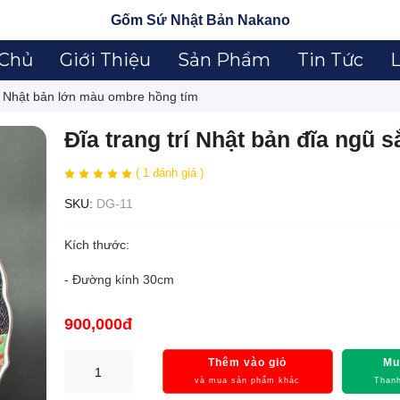
Gốm Sứ Nhật Bản Nakano
 Chủ
Giới Thiệu
Sản Phẩm
Tin Tức
L
i Nhật bản lớn màu ombre hồng tím
Đĩa trang trí Nhật bản đĩa ngũ s
( 1 đánh giá )
SKU:
DG-11
Kích thước:
- Đường kính 30cm
900,000đ
Thêm vào giỏ
Mu
và mua sản phẩm khác
Thanh