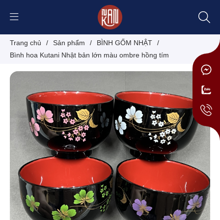
Trang chủ
/
Sản phẩm
/
BÌNH GỐM NHẬT
/
Bình hoa Kutani Nhật bản lớn màu ombre hồng tím