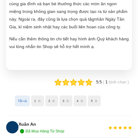
cùng gia đình và bạn bè thưởng thức các món ăn ngon
miệng trong không gian sang trọng được tạo ra từ sản phẩm
này. Ngoài ra, đây cũng là lựa chọn quà tặgnhân Ngày Tân
Gia, kỉ niệm sinh nhật hay các buổi liên hoan của công ty.
Nếu cần thêm thông tin chi tiết hay hình ảnh Quý khách hàng
vui lòng nhắn tin Shop sẽ hỗ trợ hết mình ạ.
5
/
5
(
1
bình chọn
)
Tất cả
1
2
3
4
5
Xuân An
Đã Mua Hàng Từ Shop
XA