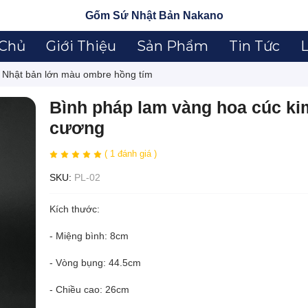
Gốm Sứ Nhật Bản Nakano
 Chủ
Giới Thiệu
Sản Phẩm
Tin Tức
L
i Nhật bản lớn màu ombre hồng tím
Bình pháp lam vàng hoa cúc ki
cương
( 1 đánh giá )
SKU:
PL-02
Kích thước:
- Miệng bình: 8cm
- Vòng bụng: 44.5cm
- Chiều cao: 26cm