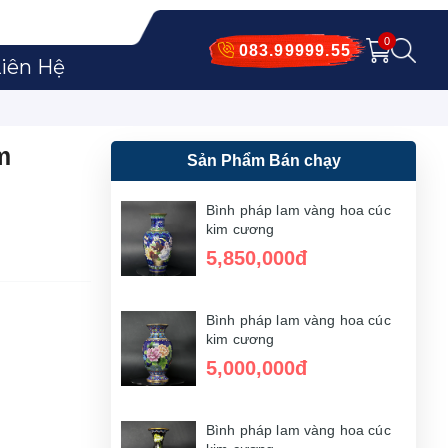
0
083.99999.55
iên Hệ
m
Sản Phẩm Bán chạy
Bình pháp lam vàng hoa cúc
kim cương
5,850,000đ
Bình pháp lam vàng hoa cúc
kim cương
5,000,000đ
Bình pháp lam vàng hoa cúc