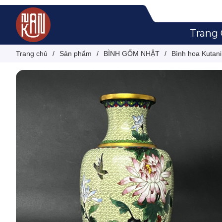
Trang
Trang chủ
/
Sản phẩm
/
BÌNH GỐM NHẬT
/
Bình hoa Kutan