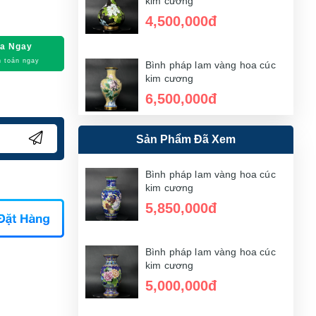
kim cương
4,500,000đ
a Ngay
 toán ngay
Bình pháp lam vàng hoa cúc
kim cương
6,500,000đ
Sản Phẩm Đã Xem
Bình pháp lam vàng hoa cúc
kim cương
4,000,000đ
Bình pháp lam vàng hoa cúc
kim cương
5,850,000đ
Bình pháp lam vàng hoa cúc
kim cương
3,000,000đ
Bình pháp lam vàng hoa cúc
kim cương
5,000,000đ
Bình pháp lam vàng hoa cúc
kim cương