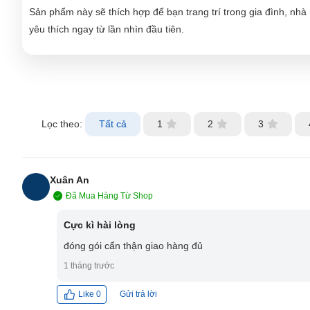
Sản phẩm này sẽ thích hợp để bạn trang trí trong gia đình, nh
yêu thích ngay từ lần nhìn đầu tiên.
Lọc theo:
Tất cả
1
2
3
Xuân An
Đã Mua Hàng Từ Shop
XA
Cực kì hài lòng
đóng gói cẩn thận giao hàng đủ
1 tháng trước
Gửi trả lời
Like
0