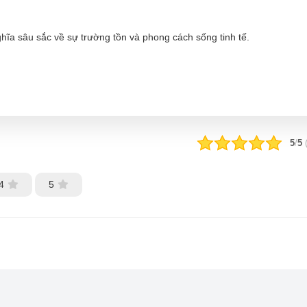
hĩa sâu sắc về sự trường tồn và phong cách sống tinh tế.
5
/
5
4
5