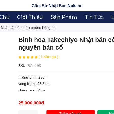
Gốm Sứ Nhật Bản Nakano
 Chủ
Giới Thiệu
Sản Phẩm
Tin Tức
L
i Nhật bản lớn màu ombre hồng tím
Bình hoa Takechiyo Nhật bản c
nguyên bản cổ
( 1 đánh giá )
SKU:
BG- 195
miệng bình: 23cm
vòng bụng: 95,5cm
chiều cao: 42cm
25,000,000đ
Thêm vào giỏ
Mu