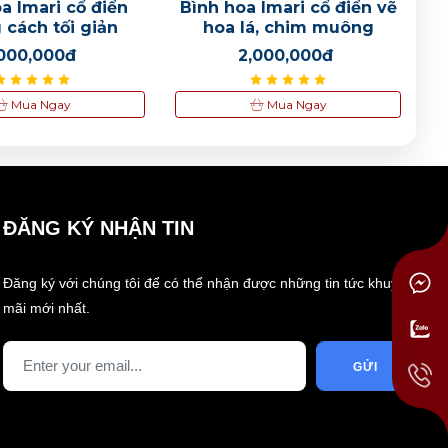
a Imari cổ điển
Bình hoa Imari cổ điển vẽ
 cách tối giản
hoa lá, chim muông
,000,000đ
2,000,000đ
Mua Ngay
Mua Ngay
ĐĂNG KÝ NHẬN TIN
Đăng ký với chúng tôi để có thể nhận được những tin tức khuyến
mãi mới nhất.
GỬI