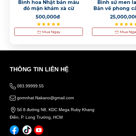
ổ
Bình hoa Nhật bản màu
Bình sứ men l
à
đỏ mận khảm xà cừ
Bản vẽ phong c
nhiên
500,000đ
25,000,00
Mua Ngay
Mua Nga
THÔNG TIN LIÊN HỆ
083.99999.55
gomnhat.Nakano@gmail.com
Số 8 đường N8, KDC Mega Ruby Khang
Điền, P. Long Trường, HCM