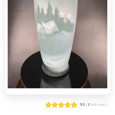
5
/
5
(
1
bình chọn
)