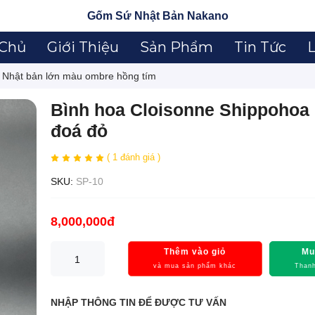
Gốm Sứ Nhật Bản Nakano
 Chủ
Giới Thiệu
Sản Phẩm
Tin Tức
L
i Nhật bản lớn màu ombre hồng tím
Bình hoa Cloisonne Shippohoa 
đoá đỏ
( 1 đánh giá )
SKU:
SP-10
8,000,000đ
Thêm vào giỏ
Mu
và mua sản phẩm khác
Thanh
NHẬP THÔNG TIN ĐỂ ĐƯỢC TƯ VẤN