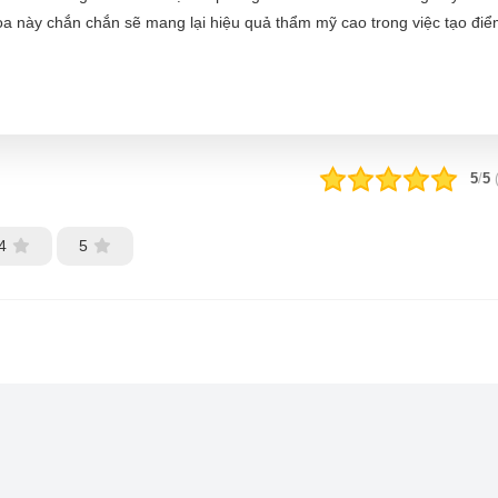
nh Hoa này chắn chắn sẽ mang lại hiệu quả thẩm mỹ cao trong việc tạo đ
5
/
5
4
5