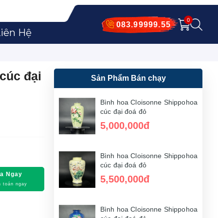
0
083.99999.55
iên Hệ
cúc đại
Sản Phẩm Bán chạy
Bình hoa Cloisonne Shippohoa
cúc đại đoá đỏ
5,000,000đ
Bình hoa Cloisonne Shippohoa
cúc đại đoá đỏ
a Ngay
5,500,000đ
 toán ngay
Bình hoa Cloisonne Shippohoa