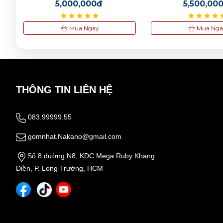
5,000,000đ
5,500,00
Mua Ngay
Mua Nga
THÔNG TIN LIÊN HỆ
083.99999.55
gomnhat.Nakano@gmail.com
Số 8 đường N8, KDC Mega Ruby Khang
Điền, P. Long Trường, HCM